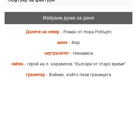
Избрани думи за деня
Далече на север
- Роман от Нора Робъртс
маяк
- Фар
неутралитет
- Ненамеса
либен
- герой на л. каравелов "българи от старо време"
граничар
- Войник, който пази границата