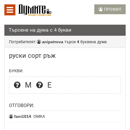
ПРОФИЛ
Търсене на дума с 4 букви
Потребителят
anipetrova
търси
4
буквена дума
руски сорт ръж
БУКВИ:
М
Е
ОТГОВОРИ:
fani1014
: ОМКА