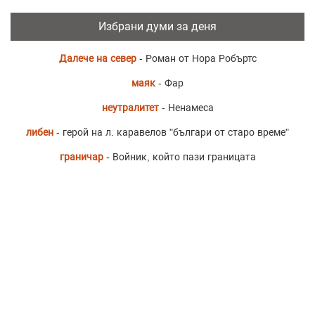
Избрани думи за деня
Далече на север
- Роман от Нора Робъртс
маяк
- Фар
неутралитет
- Ненамеса
либен
- герой на л. каравелов "българи от старо време"
граничар
- Войник, който пази границата