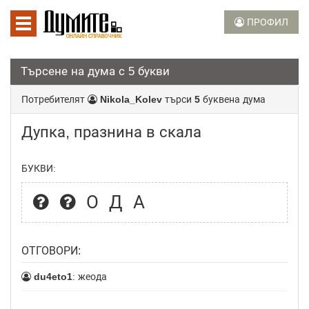
ПРОФИЛ
Търсене на дума с 5 букви
Потребителят
Nikola_Kolev
търси
5
буквена дума
Дупка, празнина в скала
БУКВИ:
ОДА
ОТГОВОРИ:
du4eto1
: жеода