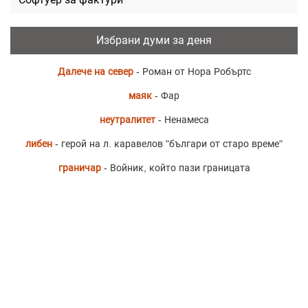
Избрани думи за деня
Далече на север
- Роман от Нора Робъртс
маяк
- Фар
неутралитет
- Ненамеса
либен
- герой на л. каравелов "българи от старо време"
граничар
- Войник, който пази границата