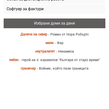
Софтуер за фактури
Избрани думи за деня
Далече на север
- Роман от Нора Робъртс
маяк
- Фар
неутралитет
- Ненамеса
либен
- герой на л. каравелов "българи от старо време"
граничар
- Войник, който пази границата