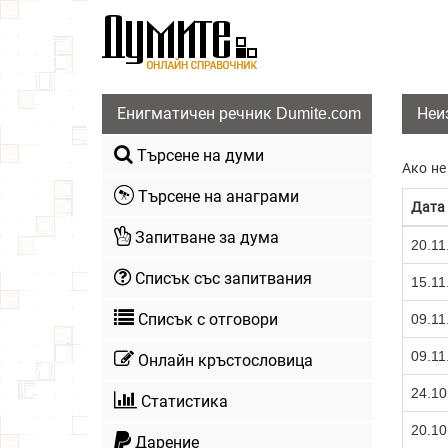
Енигматичен речник Dumite.com
Неи
Търсене на думи
Ако не
Търсене на анаграми
Дата
Запитване за дума
20.11
Списък със запитвания
15.11
Списък с отговори
09.11
09.11
Онлайн кръстословица
24.10
Статистика
20.10
Дарение