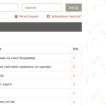
ВХОД
Регистрация
Забравена парола?
е
Отг.
 име на княз Владимир
1
ия световен шампион по шахмат
0
тор
1
т карти
1
1
ено ястие
1