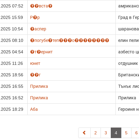
.2025 07:52
вста
амриканс
.2025 15:59
Р
р
Град в Ге
.2025 10:54
аспер
шаранова
.2025 08:10
погубе
теп
о
елин пели
.2025 04:54
т
ернит
азбесто 
.2025 11:26
юнет
отдушник
.2025 18:56
г
Британски
.2025 16:55
Прилика
Тънък лис
.2025 16:52
Прилика
Прилика
.2025 18:29
Аба
Героиня н
(current)
2
3
4
5
6