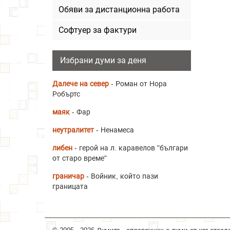
Обяви за дистанционна работа
Софтуер за фактури
Избрани думи за деня
Далече на север
- Роман от Нора
Робъртс
маяк
- Фар
неутралитет
- Ненамеса
либен
- герой на л. каравелов "българи
от старо време"
граничар
- Войник, който пази
границата