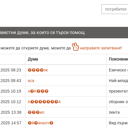
звестни думи, за които се търси помощ
 можете да откриете дума, можете да
направите запитване
!
Дума
Пояснени
.2025 08:23
зе
Езическо
.2025 08:43
аса
Най-млад
.2025 10:19
л
К
презента
.2025 10:12
А
А
сборник о
.2025 13:38
ил
лента
.2025 14:57
й
анаоч
Вид пърж